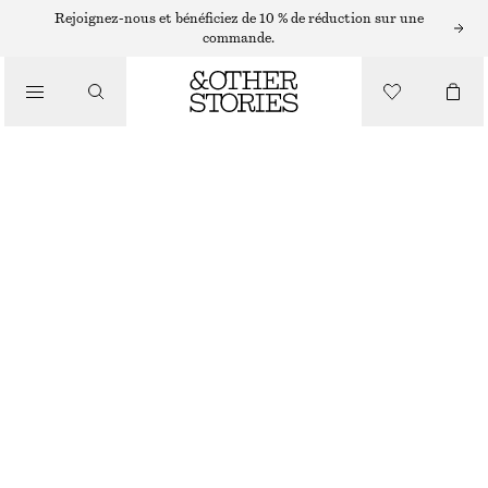
Rejoignez-nous et bénéficiez de 10 % de réduction sur une
PANTALONS
commande.
/
VÊTEMENTS
PANTALON EN SATIN À ENFILER
€ 89
NOIR
32
34
36
38
40
42
44
Guide des tailles
TAILLE