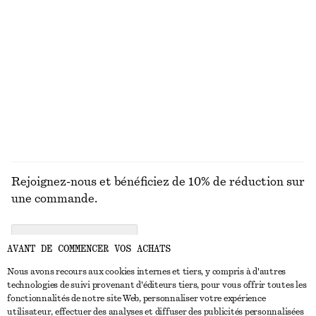
MAILLES
ROBES
ACCESSOIRES
MANTEAUX ET
VESTES
Rejoignez-nous et bénéficiez de 10% de réduction sur
une commande.
CREATE ACCOUNT
AVANT DE COMMENCER VOS ACHATS
Nous avons recours aux cookies internes et tiers, y compris à d'autres
technologies de suivi provenant d'éditeurs tiers, pour vous offrir toutes les
NOUS CONTACTER
fonctionnalités de notre site Web, personnaliser votre expérience
utilisateur, effectuer des analyses et diffuser des publicités personnalisées