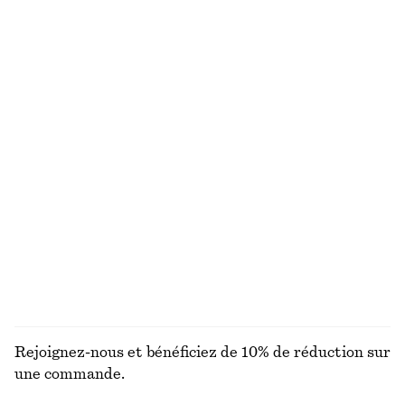
VOUS RECHERCHIEZ AUTRE CHOSE ?
DÉCOUVREZ NOS AUTRES COLLECTIONS
ROBES
ACCESSOIRES
MANTEAUX ET
BLOUSES E
VESTES
CHEMISES
Rejoignez-nous et bénéficiez de 10% de réduction sur
une commande.