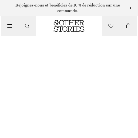
PANTALONS LARGES
Rejoignez-nous et bénéficiez de 10 % de réduction sur une
commande.
/
PANTALONS
PANTALON LARGE EN VELOURS CÔTELÉ
€ 39
€ 89
/
DERNIÈRE CHANCE
VÊTEMENTS
TAUPE
32
34
36
38
40
42
44