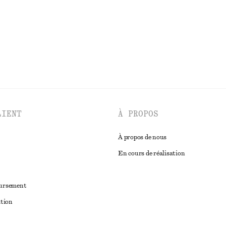
DÉCOUVRIR TOUTES LES ROBES
LIENT
À PROPOS
À propos de nous
En cours de réalisation
oursement
ation