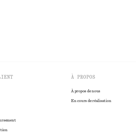
Dernière chance
Laine-coton
DÉCOUVRIR TOUTES LES ROBES
LIENT
À PROPOS
À propos de nous
En cours de réalisation
oursement
ation