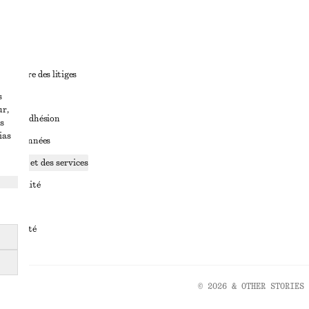
ant
diciaire des litiges
s
ales
ur,
ales d’adhésion
s
ias
ge de données
ookies et des services
identialité
rvice
essibilité
© 2026 & OTHER STORIES