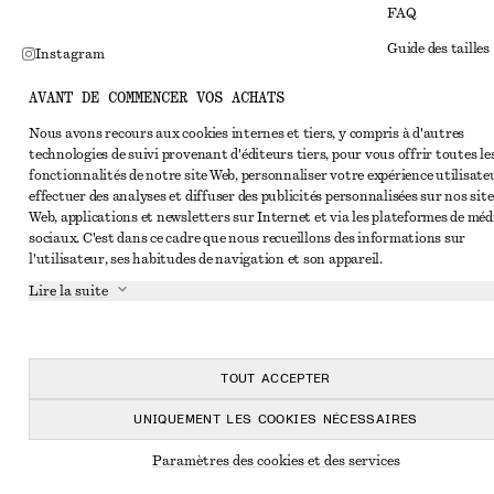
FAQ
Guide des tailles
Instagram
Réduction étudi
Pinterest
AVANT DE COMMENCER VOS ACHATS
Règlement extraju
Facebook
Nous avons recours aux cookies internes et tiers, y compris à d'autres
technologies de suivi provenant d'éditeurs tiers, pour vous offrir toutes le
Conditions génér
Youtube
fonctionnalités de notre site Web, personnaliser votre expérience utilisate
Conditions génér
effectuer des analyses et diffuser des publicités personnalisées sur nos site
TikTok
Web, applications et newsletters sur Internet et via les plateformes de méd
Cookies et parta
sociaux. C'est dans ce cadre que nous recueillons des informations sur
l'utilisateur, ses habitudes de navigation et son appareil.
Paramètres des c
Lire la suite
Politique de conf
Conditions de se
Déclaration d'acc
TOUT ACCEPTER
UNIQUEMENT LES COOKIES NÉCESSAIRES
Paramètres des cookies et des services