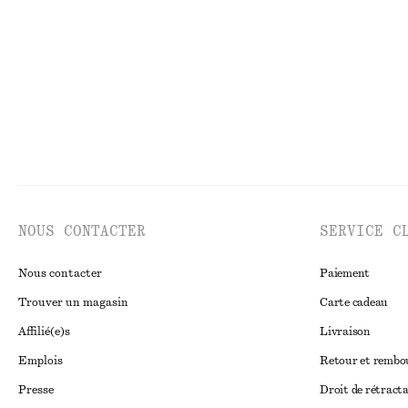
Dernière chance
Dernière chance
NOUS CONTACTER
SERVICE C
Nous contacter
Paiement
Trouver un magasin
Carte cadeau
Affilié(e)s
Livraison
Emplois
Retour et remb
Presse
Droit de rétract