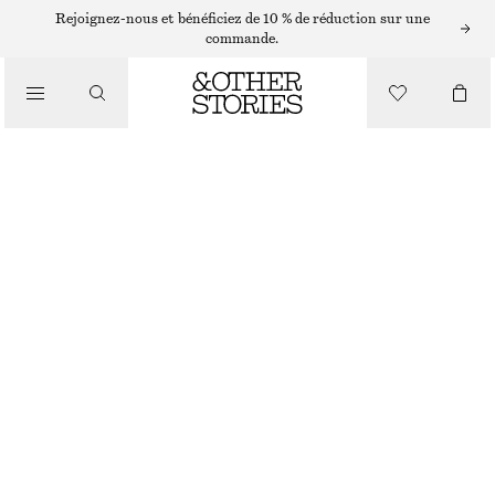
ROBES MIDI
Rejoignez-nous et bénéficiez de 10 % de réduction sur une
commande.
/
ROBES
ROBE MIDI AVEC LIENS AU DOS
/
€ 65
€ 99
VÊTEMENTS
DERNIÈRE CHANCE
JAUNE
32
34
36
38
40
42
44