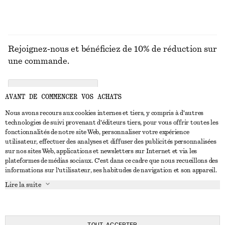
Rejoignez-nous et bénéficiez de 10% de réduction sur
une commande.
CREATE ACCOUNT
AVANT DE COMMENCER VOS ACHATS
Nous avons recours aux cookies internes et tiers, y compris à d'autres
technologies de suivi provenant d'éditeurs tiers, pour vous offrir toutes les
NOUS CONTACTER
fonctionnalités de notre site Web, personnaliser votre expérience
utilisateur, effectuer des analyses et diffuser des publicités personnalisées
Nous contacter
Instagram
sur nos sites Web, applications et newsletters sur Internet et via les
SERVICE CLIENT
plateformes de médias sociaux. C'est dans ce cadre que nous recueillons des
Trouver un magasin
Pinterest
informations sur l'utilisateur, ses habitudes de navigation et son appareil.
Paiement
À PROPOS
Affilié(e)s
Facebook
Lire la suite
Carte cadeau
À propos de nous
Emplois
Youtube
Livraison
En cours de réalisation
Presse
TikTok
Retour et remboursement
TOUT ACCEPTER