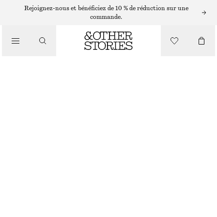
BRACELETS
Rejoignez-nous et bénéficiez de 10 % de réduction sur une
commande.
/
BIJOUX
BRACELET DE PERLES DE CULTURE
/
ACCESSOIRES
€ 39
RUPTURE DE STOCK
ARGENTÉ/BLANC
XS/S
M/L