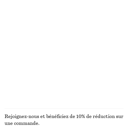
Maillot de bain texturé à nouer
Maillot de bain texturé
€ 59
€ 59
Exclusivité en ligne
+
2
Boucles d’oreilles épaisses gouttelettes
Robe midi en coton
€ 29
€ 79
100% coton
Sandales à brides arrière en cuir
Chemise décontractée en jean
€ 119
€ 69
DÉCOUVRIR TOUTES LES BIJOUX
Rejoignez-nous et bénéficiez de 10% de réduction sur
une commande.