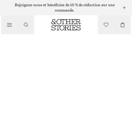
Rejoignez-nous et bénéficiez de 10 % de réduction sur une
commande.
SACS CABAS
/
SAC CABAS EN PAILLE
SACS
€ 89
MARRON FONCÉ
ONESIZE
TAILLE