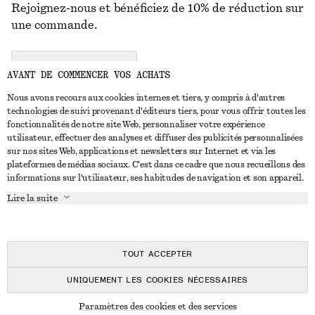
Rejoignez-nous et bénéficiez de 10% de réduction sur
une commande.
CREATE ACCOUNT
AVANT DE COMMENCER VOS ACHATS
Nous avons recours aux cookies internes et tiers, y compris à d'autres
technologies de suivi provenant d'éditeurs tiers, pour vous offrir toutes les
NOUS CONTACTER
fonctionnalités de notre site Web, personnaliser votre expérience
utilisateur, effectuer des analyses et diffuser des publicités personnalisées
Nous contacter
Instagram
sur nos sites Web, applications et newsletters sur Internet et via les
SERVICE CLIENT
plateformes de médias sociaux. C'est dans ce cadre que nous recueillons des
Trouver un magasin
Pinterest
informations sur l'utilisateur, ses habitudes de navigation et son appareil.
Paiement
À PROPOS
Affilié(e)s
Facebook
Lire la suite
Carte cadeau
À propos de nous
Emplois
Youtube
Livraison
En cours de réalisation
Presse
TikTok
Retour et remboursement
TOUT ACCEPTER
Droit de rétractation
UNIQUEMENT LES COOKIES NÉCESSAIRES
FAQ
© 2026 & OTHER STORIES
Paramètres des cookies et des services
Guide des tailles