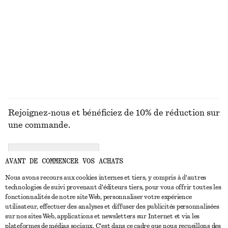
Zénith rose Savon pour les mains Pink Noon
T-shirt en coton à col rond
€ 10
€ 25
100% coton biologique
250 ML | € 40 / 1 L
+
10
6 parfums
DÉCOUVRIR TOUTES LES BIJOUX
Rejoignez-nous et bénéficiez de 10% de réduction sur
une commande.
CREATE ACCOUNT
AVANT DE COMMENCER VOS ACHATS
Nous avons recours aux cookies internes et tiers, y compris à d'autres
technologies de suivi provenant d'éditeurs tiers, pour vous offrir toutes les
NOUS CONTACTER
fonctionnalités de notre site Web, personnaliser votre expérience
utilisateur, effectuer des analyses et diffuser des publicités personnalisées
Nous contacter
Instagram
sur nos sites Web, applications et newsletters sur Internet et via les
SERVICE CLIENT
plateformes de médias sociaux. C'est dans ce cadre que nous recueillons des