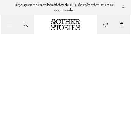
BOUCLES D’OREILLES
Rejoignez-nous et bénéficiez de 10 % de réduction sur une
commande.
/
BIJOUX
ENSEMBLE DE CRÉOLES ET DE PENDANTS D’OREILLES
€ 29
/
ACCESSOIRES
ARGENTÉ
ONESIZE
TAILLE