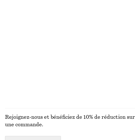
+
1
Robe courte à smocks en popeline de coton
Veste style bomber à col
€ 69
€ 129
Nouveauté
Nouveauté
100% coton
Veste style bomber à col
Pantalon en satin à enfiler
€ 129
€ 89
Nouveauté
Nouveauté
+
1
DÉCOUVRIR TOUTES LES HAUTS ET T-SHIRTS
Rejoignez-nous et bénéficiez de 10% de réduction sur
une commande.