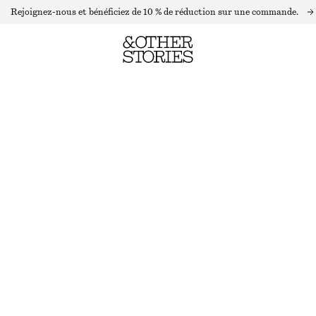
Rejoignez-nous et bénéficiez de 10 % de réduction sur une commande.
CARDIGAN EN MAILLE À MANCHES COURTES
DERNIÈRE CHANCE
BLANC
XS
S
M
L
Guide des tailles
TAILLE