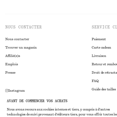
NOUS CONTACTER
SERVICE C
Nous contacter
Paiement
Trouver un magasin
Carte cadeau
Affilié(e)s
Livraison
Emplois
Retour et remb
Presse
Droit de rétract
FAQ
Guide des tailles
Instagram
Réduction étudi
Pinterest
AVANT DE COMMENCER VOS ACHATS
Règlement extraju
Facebook
Nous avons recours aux cookies internes et tiers, y compris à d'autres
technologies de suivi provenant d'éditeurs tiers, pour vous offrir toutes le
Conditions génér
Youtube