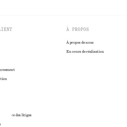
LIENT
À PROPOS
À propos de nous
En cours de réalisation
oursement
ation
ant
diciaire des litiges
s
ales