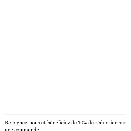
Débardeur côtelé
Robe midi asymétrique en satin
€ 12
€ 22
€ 49
€ 99
Dernière chance
PRÉC. REMISE :
€ 15
Dernière chance
Robe nuisette midi à pois
Short habillé en lin
€ 59
€ 99
€ 45
€ 69
Dernière chance
PRÉC. REMISE :
€ 69
Dernière chance
+
1
Robe combinaison midi à col en V
Robe portefeuille courte avec foulard
€ 59
€ 89
€ 39
€ 99
Dernière chance
Dernière chance
DÉCOUVRIR TOUTES LES ROBES
Rejoignez-nous et bénéficiez de 10% de réduction sur
une commande.