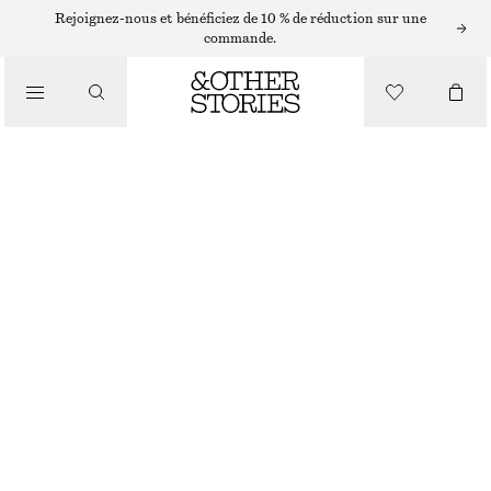
ROBES COURTES
Rejoignez-nous et bénéficiez de 10 % de réduction sur une
commande.
/
ROBES
ROBE COURTE FAÇON DÉBARDEUR EN MAILLE CÔTELÉE
/
€ 35
€ 89
VÊTEMENTS
DERNIÈRE CHANCE
NOIR
XS
S
M
L