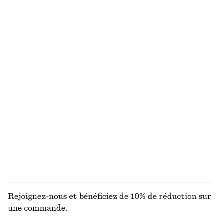
Blazer cintré en lin
Cardigan en alpaga mélangé
€ 79
€ 149
€ 35
€ 79
Dernière chance
Dernière chance
Jupe en jean à ourlet brut
Robe midi en lin
€ 45
€ 99
€ 45
€ 99
Dernière chance
PRÉC. REMISE :
€ 49
Dernière chance
100% lin
Jupe trapèze longueur genou
Veste courte en jean
€ 45
€ 79
€ 55
€ 129
Dernière chance
Dernière chance
DÉCOUVRIR TOUTES LES JUPES
Rejoignez-nous et bénéficiez de 10% de réduction sur
une commande.