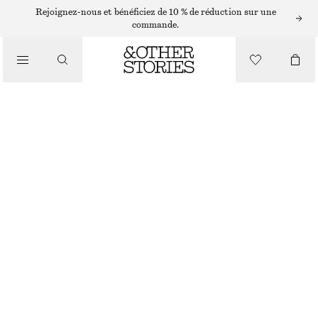
JUPES MIDI
Rejoignez-nous et bénéficiez de 10 % de réduction sur une
commande.
/
JUPES
JUPE MIDI À CORDON DE SERRAGE EN COTON
/
€ 45
€ 89
VÊTEMENTS
DERNIÈRE CHANCE
BLANC
XS
S
M
L