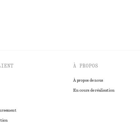
DÉCOUVRIR TOUTES LES HAUTS ET T-SHIRTS
LIENT
À PROPOS
À propos de nous
En cours de réalisation
oursement
ation