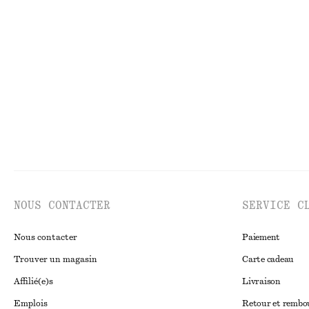
Haut sans manches en soie et coton
Chemise ajustée
€ 69
€ 89
Soie-coton
Nouveauté
100%
NOUS CONTACTER
SERVICE C
Nous contacter
Paiement
Trouver un magasin
Carte cadeau
Affilié(e)s
Livraison
Emplois
Retour et remb