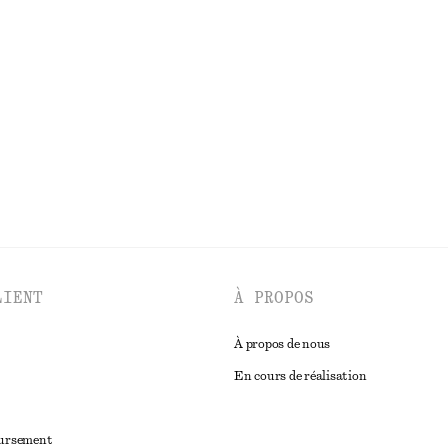
 en coton
Débardeur côtelé
€ 49
 coton
DÉCOUVRIR TOUTES LES PANTALONS
LIENT
À PROPOS
À propos de nous
En cours de réalisation
oursement