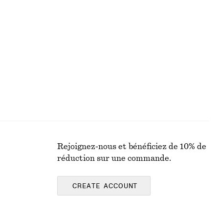
+
2
Haut en jersey à épaules torsadées
€ 35
Rejoignez-nous et bénéficiez de 10% de
réduction sur une commande.
CREATE ACCOUNT