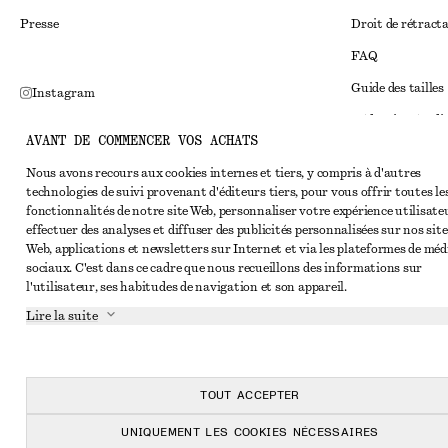
Presse
Droit de rétract
FAQ
Guide des tailles
Instagram
Réduction étudi
Pinterest
AVANT DE COMMENCER VOS ACHATS
Règlement extraju
Facebook
Nous avons recours aux cookies internes et tiers, y compris à d'autres
Conditions génér
Youtube
technologies de suivi provenant d'éditeurs tiers, pour vous offrir toutes le
fonctionnalités de notre site Web, personnaliser votre expérience utilisate
Conditions génér
TikTok
effectuer des analyses et diffuser des publicités personnalisées sur nos site
Cookies et parta
Web, applications et newsletters sur Internet et via les plateformes de méd
sociaux. C'est dans ce cadre que nous recueillons des informations sur
Paramètres des c
l'utilisateur, ses habitudes de navigation et son appareil.
Politique de conf
Lire la suite
Conditions de se
Déclaration d'acc
TOUT ACCEPTER
UNIQUEMENT LES COOKIES NÉCESSAIRES