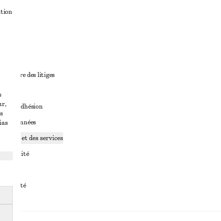
ation
ant
diciaire des litiges
ales
s
ur,
ales d’adhésion
s
ge de données
ias
ookies et des services
identialité
rvice
essibilité