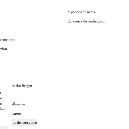
À propos de nous
En cours de réalisation
oursement
ation
ant
diciaire des litiges
s
ales
ur,
s
ales d’adhésion
ias
ge de données
ookies et des services