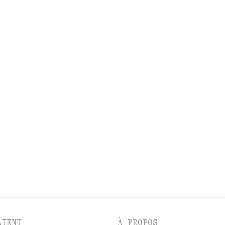
VOUS RECHERCHIEZ AUTRE CHOSE ?
DÉCOUVREZ NOS AUTRES COLLECTIONS
BES
ACCESSOIRES
MANTEAUX ET VESTE
LIENT
À PROPOS