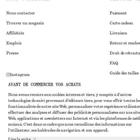
Nous contacter
Paiement
Trouver un magasin
Carte cadeau
Affilié(e)s
Livraison
Emplois
Retour et remb
Presse
Droit de rétract
FAQ
Guide des tailles
Instagram
Réduction étudi
AVANT DE COMMENCER VOS ACHATS
Pinterest
Règlement extraju
Nous avons recours aux cookies internes et tiers, y compris à d'autres
Facebook
technologies de suivi provenant d'éditeurs tiers, pour vous offrir toutes le
Conditions génér
Youtube
fonctionnalités de notre site Web, personnaliser votre expérience utilisate
effectuer des analyses et diffuser des publicités personnalisées sur nos site
Conditions génér
TikTok
Web, applications et newsletters sur Internet et via les plateformes de méd
Cookies et parta
sociaux. C'est dans ce cadre que nous recueillons des informations sur
l'utilisateur, ses habitudes de navigation et son appareil.
Paramètres des c
Lire la suite