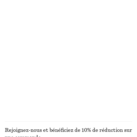
T-shirt court et ajusté
Pull en mélange d’alpaga
€ 22
€ 59
€ 45
€ 79
Dernière chance
Dernière chance
Jupe trapèze longueur genou
Cardigan en maille côtelée
€ 45
€ 79
€ 29
€ 59
Dernière chance
Dernière chance
Polo en piqué de coton
Débardeur côtelé
€ 25
€ 49
€ 35
€ 49
Dernière chance
Dernière chance
+
2
DÉCOUVRIR TOUTES LES HAUTS ET T-SHIRTS
Rejoignez-nous et bénéficiez de 10% de réduction sur