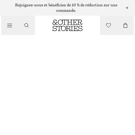
Rejoignez-nous et bénéficiez de 10 % de réduction sur une
commande.
/
HAUTS ET T-SHIRTS
DÉBARDEUR EN SATIN TRANSPARENT À MOTIF JACQUARD
€ 45
€ 79
DERNIÈRE CHANCE
/
VÊTEMENTS
GRIS
32
34
36
38
40
42
44