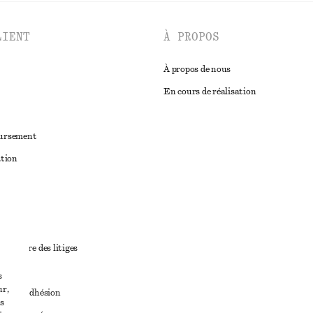
LIENT
À PROPOS
À propos de nous
En cours de réalisation
oursement
ation
ant
diciaire des litiges
ales
s
ur,
ales d’adhésion
s