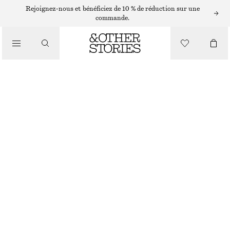
Rejoignez-nous et bénéficiez de 10 % de réduction sur une
/
commande.
CHEMISES ET BLOUSES
BLOUSE À SMOCKS
€ 39
€ 79
/
DERNIÈRE CHANCE
VÊTEMENTS
NOIR
XS
S
M
L