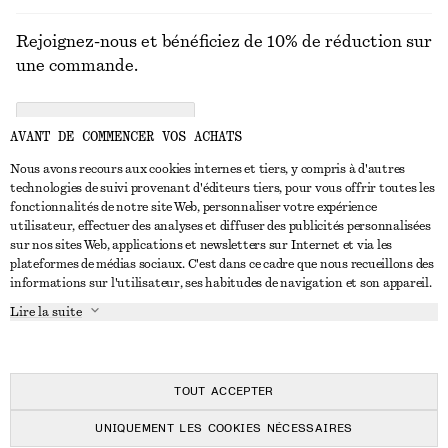
Rejoignez-nous et bénéficiez de 10% de réduction sur
une commande.
CREATE ACCOUNT
AVANT DE COMMENCER VOS ACHATS
Nous avons recours aux cookies internes et tiers, y compris à d'autres
technologies de suivi provenant d'éditeurs tiers, pour vous offrir toutes les
NOUS CONTACTER
fonctionnalités de notre site Web, personnaliser votre expérience
utilisateur, effectuer des analyses et diffuser des publicités personnalisées
Nous contacter
Instagram
sur nos sites Web, applications et newsletters sur Internet et via les
SERVICE CLIENT
plateformes de médias sociaux. C'est dans ce cadre que nous recueillons des
Trouver un magasin
Pinterest
informations sur l'utilisateur, ses habitudes de navigation et son appareil.
Paiement
À PROPOS
Affilié(e)s
Facebook
Lire la suite
Carte cadeau
À propos de nous
Emplois
Youtube
Livraison
En cours de réalisation
Presse
TikTok
Retour et remboursement
TOUT ACCEPTER
Droit de rétractation
UNIQUEMENT LES COOKIES NÉCESSAIRES
FAQ