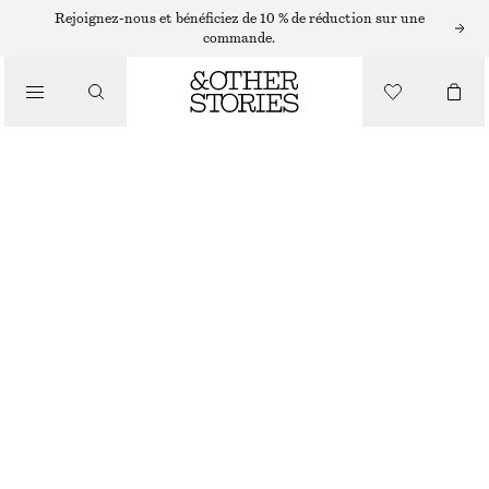
Rejoignez-nous et bénéficiez de 10 % de réduction sur une
commande.
PORTEFEUILLES
PORTEFEUILLE EN CUIR RELIEF SERPENT
/
SACS
€ 39
RUPTURE DE STOCK
NOIR
ONESIZE
TAILLE