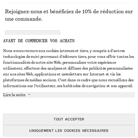
Rejoignez-nous et bénéficiez de 10% de réduction sur
une commande.
CREATE ACCOUNT
AVANT DE COMMENCER VOS ACHATS
Nous avons recours aux cookies internes et tiers, y compris à d'autres
technologies de suivi provenant d'éditeurs tiers, pour vous offrir toutes les
NOUS CONTACTER
fonctionnalités de notre site Web, personnaliser votre expérience
utilisateur, effectuer des analyses et diffuser des publicités personnalisées
Nous contacter
Instagram
sur nos sites Web, applications et newsletters sur Internet et via les
SERVICE CLIENT
plateformes de médias sociaux. C'est dans ce cadre que nous recueillons des
Trouver un magasin
Pinterest
informations sur l'utilisateur, ses habitudes de navigation et son appareil.
Paiement
À PROPOS
Affilié(e)s
Facebook
Lire la suite
Carte cadeau
À propos de nous
Emplois
Youtube
Livraison
En cours de réalisation
Presse
TikTok
Retour et remboursement
TOUT ACCEPTER
Droit de rétractation
UNIQUEMENT LES COOKIES NÉCESSAIRES
FAQ