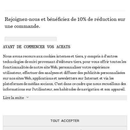
Rejoignez-nous et bénéficiez de 10% de réduction sur
une commande.
CREATE ACCOUNT
AVANT DE COMMENCER VOS ACHATS
Nous avons recours aux cookies internes et tiers, y compris à d'autres
technologies de suivi provenant d'éditeurs tiers, pour vous offrir toutes les
NOUS CONTACTER
fonctionnalités de notre site Web, personnaliser votre expérience
utilisateur, effectuer des analyses et diffuser des publicités personnalisées
Nous contacter
Instagram
sur nos sites Web, applications et newsletters sur Internet et via les
SERVICE CLIENT
plateformes de médias sociaux. C'est dans ce cadre que nous recueillons des
Trouver un magasin
Pinterest
informations sur l'utilisateur, ses habitudes de navigation et son appareil.
Paiement
À PROPOS
Affilié(e)s
Facebook
Lire la suite
Carte cadeau
À propos de nous
Emplois
Youtube
Livraison
En cours de réalisation
Presse
TikTok
Retour et remboursement
TOUT ACCEPTER
Droit de rétractation