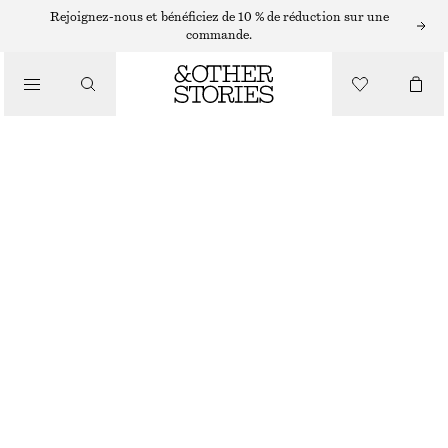
ROBES EN MAILLE
Rejoignez-nous et bénéficiez de 10 % de réduction sur une
commande.
/
ROBES
ROBE MIDI À DOS NU ET EFFET TEINT PAR ZONE
€ 39
€ 99
/
VÊTEMENTS
DERNIÈRE CHANCE
EFFET TEINT PAR ZONE ORANGE
XS
S
M
L