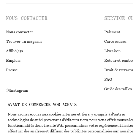
NOUS CONTACTER
SERVICE C
Nous contacter
Paiement
Trouver un magasin
Carte cadeau
Affilié(e)s
Livraison
Emplois
Retour et remb
Presse
Droit de rétract
FAQ
Guide des tailles
Instagram
Réduction étudi
Pinterest
AVANT DE COMMENCER VOS ACHATS
Règlement extraju
Facebook
Nous avons recours aux cookies internes et tiers, y compris à d'autres
Conditions génér
Youtube
technologies de suivi provenant d'éditeurs tiers, pour vous offrir toutes le
fonctionnalités de notre site Web, personnaliser votre expérience utilisate
Conditions génér
TikTok
effectuer des analyses et diffuser des publicités personnalisées sur nos site