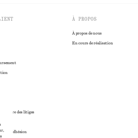
LIENT
À PROPOS
À propos de nous
En cours de réalisation
oursement
ation
ant
diciaire des litiges
ales
s
ur,
ales d’adhésion
s