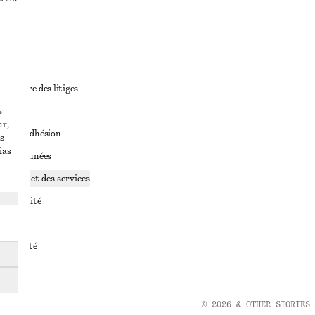
ant
diciaire des litiges
s
ales
ur,
ales d’adhésion
s
ias
ge de données
ookies et des services
identialité
rvice
essibilité
© 2026 & OTHER STORIES