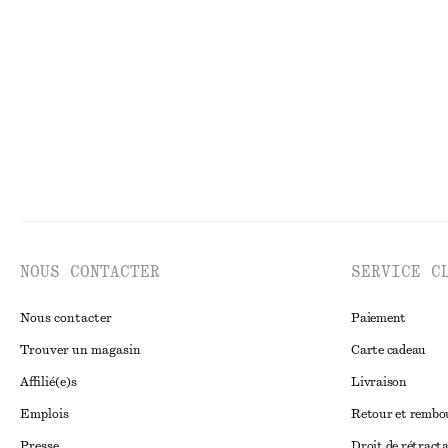
€ 22
€ 29
€ 10
€ 29
Dernière chance
Dernière chance
NOUS CONTACTER
SERVICE C
Nous contacter
Paiement
Trouver un magasin
Carte cadeau
Affilié(e)s
Livraison
Emplois
Retour et remb
Presse
Droit de rétract