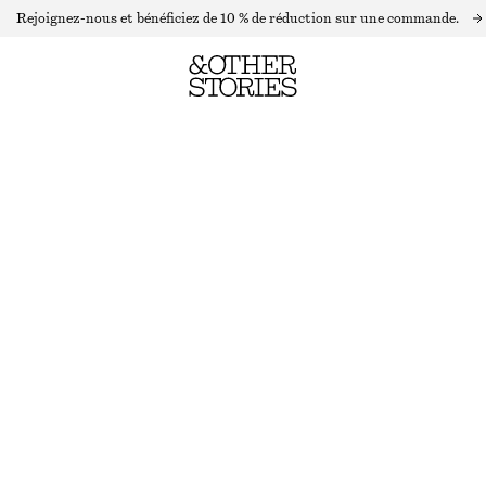
Rejoignez-nous et bénéficiez de 10 % de réduction sur une commande.
HAUT À BRETELLES
RUPTURE DE STOCK
MARRON FONCÉ
XS
S
M
L
Guide des tailles
TAILLE