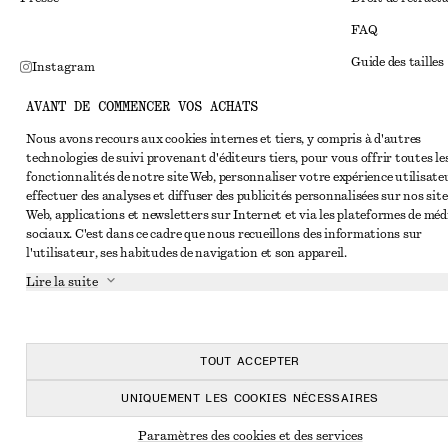
FAQ
Guide des tailles
Instagram
Réduction étudi
Pinterest
AVANT DE COMMENCER VOS ACHATS
Règlement extraju
Facebook
Nous avons recours aux cookies internes et tiers, y compris à d'autres
technologies de suivi provenant d'éditeurs tiers, pour vous offrir toutes le
Conditions génér
Youtube
fonctionnalités de notre site Web, personnaliser votre expérience utilisate
Conditions génér
effectuer des analyses et diffuser des publicités personnalisées sur nos site
TikTok
Web, applications et newsletters sur Internet et via les plateformes de méd
Cookies et parta
sociaux. C'est dans ce cadre que nous recueillons des informations sur
l'utilisateur, ses habitudes de navigation et son appareil.
Paramètres des c
Lire la suite
Politique de conf
Conditions de se
Déclaration d'acc
TOUT ACCEPTER
UNIQUEMENT LES COOKIES NÉCESSAIRES
Paramètres des cookies et des services