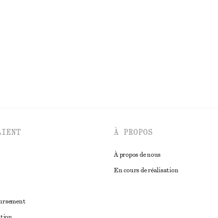
€ 35
€ 69
PRÉC. REMISE :
€ 35
Dernière chance
DÉCOUVRIR TOUTES LES HAUTS ET T-SHIRTS
LIENT
À PROPOS
À propos de nous
En cours de réalisation
oursement
ation