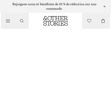
JUPES EN CUIR
Rejoignez-nous et bénéficiez de 10 % de réduction sur une
commande.
/
JUPES
MINI-JUPE EN CUIR SUÉDÉ
/
€ 249
VÊTEMENTS
BEIGE
32
34
36
38
40
42
44
Guide des tailles
TAILLE