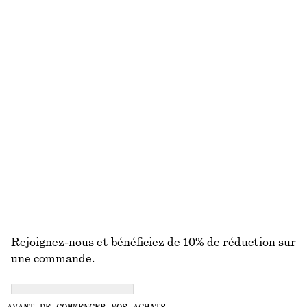
Robe courte à smocks en popeline de coton
Ceinture large en cuir
€ 69
€ 79
100% coton
Jean longueur 7/8ème à jambe large
T-shirt en coton à col rond
€ 79
€ 25
100% coton
100% coton biologique
+
12
DÉCOUVRIR TOUTES LES JUPES
Rejoignez-nous et bénéficiez de 10% de réduction sur
une commande.
CREATE ACCOUNT