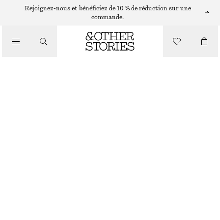
ROBES COURTES
Rejoignez-nous et bénéficiez de 10 % de réduction sur une
commande.
/
ROBES
ROBE COURTE À COL BÉNITIER EN LIN
/
€ 129
VÊTEMENTS
NOIR
XS
S
M
L
Guide des tailles
TAILLE