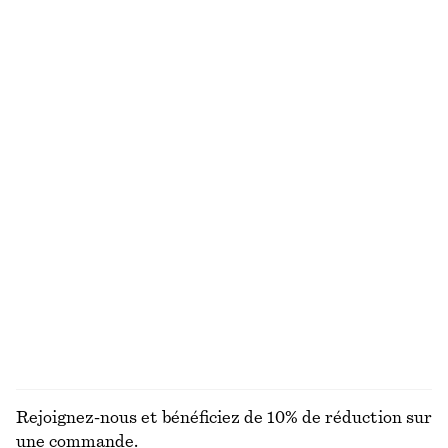
Robe courte à ourlet asymétrique
Chemise à cordon de serrage en popeline de coton
€ 89
€ 79
100% coton
Robe midi en satin sans manches
Jean large
€ 99
€ 89
Nouveauté
+
8
+
7
Haut sans manches
Robe débardeur midi
€ 35
€ 89
DÉCOUVRIR TOUTES LES ROBES
Rejoignez-nous et bénéficiez de 10% de réduction sur
une commande.