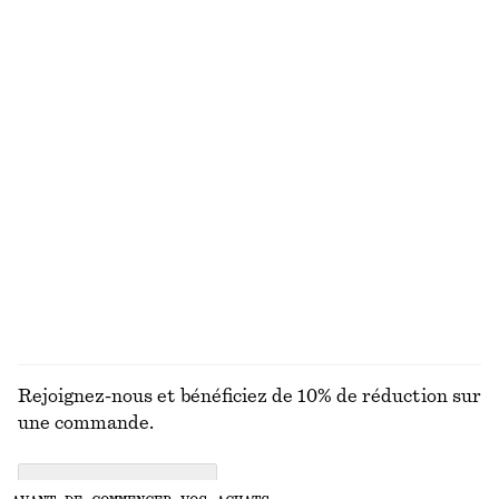
VOUS RECHERCHIEZ AUTRE CHOSE ?
DÉCOUVREZ NOS AUTRES COLLECTIONS
MAILLES
ROBES
ACCESSOIRES
MANTEAUX ET
VESTES
Rejoignez-nous et bénéficiez de 10% de réduction sur
une commande.
CREATE ACCOUNT