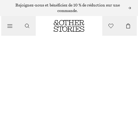
Rejoignez-nous et bénéficiez de 10 % de réduction sur une
commande.
JUPES
/
VÊTEMENTS
MINI-JUPE EN JEAN À LIEN
€ 25
€ 49
DERNIÈRE CHANCE
BLEU FONCÉ
32
34
36
38
40
42
44