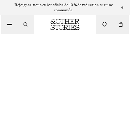
HAUTS ET T-SHIRTS
Rejoignez-nous et bénéficiez de 10 % de réduction sur une
commande.
DÉBARDEUR CÔTELÉ
/
VÊTEMENTS
€ 49
ROUGE
+
6
XS
S
M
L
Guide des tailles
TAILLE
CHOISIR UNE TAILLE