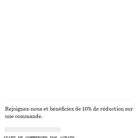
VOUS RECHERCHIEZ AUTRE CHOSE ?
DÉCOUVREZ NOS AUTRES COLLECTIONS
MAILLES
ROBES
ACCESSOIRES
MANTEAUX ET
VESTES
Rejoignez-nous et bénéficiez de 10% de réduction sur
une commande.
CREATE ACCOUNT