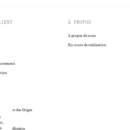
LIENT
À PROPOS
À propos de nous
En cours de réalisation
oursement
ation
ant
diciaire des litiges
s
ales
ur,
s
ales d’adhésion