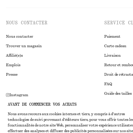
NOUS CONTACTER
SERVICE C
Nous contacter
Paiement
Trouver un magasin
Carte cadeau
Affilié(e)s
Livraison
Emplois
Retour et remb
Presse
Droit de rétract
FAQ
Guide des tailles
Instagram
Réduction étudi
AVANT DE COMMENCER VOS ACHATS
Pinterest
Règlement extraju
Nous avons recours aux cookies internes et tiers, y compris à d'autres
Facebook
technologies de suivi provenant d'éditeurs tiers, pour vous offrir toutes le
Conditions génér
Youtube
fonctionnalités de notre site Web, personnaliser votre expérience utilisate
effectuer des analyses et diffuser des publicités personnalisées sur nos site
Conditions génér