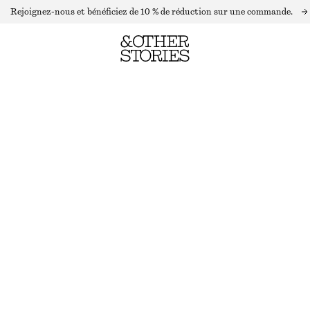
Rejoignez-nous et bénéficiez de 10 % de réduction sur une commande.
PULL À MANCHES ÉVASÉES VOLUMINEUSES
RUPTURE DE STOCK
BLEU
XS
S
M
L
Guide des tailles
TAILLE