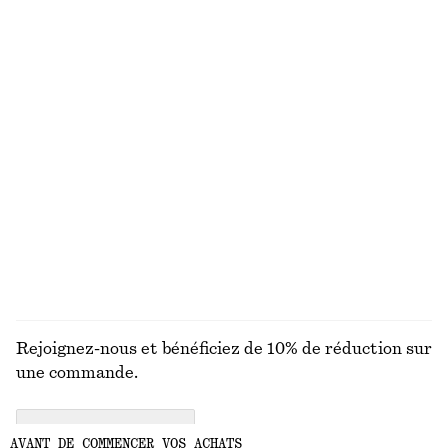
DÉCOUVREZ NOS AUTRES COLLECTIONS
ROBES
JUPES
ACCESSOIRES
HAUTS ET T-
SHIRTS
Rejoignez-nous et bénéficiez de 10% de réduction sur
une commande.
CREATE ACCOUNT
AVANT DE COMMENCER VOS ACHATS