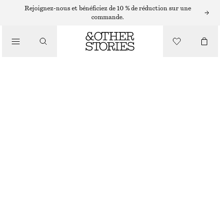
JEANS LARGES
Rejoignez-nous et bénéficiez de 10 % de réduction sur une
commande.
/
JEANS
JEAN LARGE
/
€ 39
€ 99
VÊTEMENTS
RUPTURE DE STOCK
BLEU
32
34
36
38
40
42
44