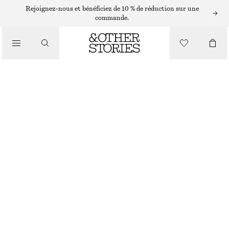
ÉCHARPES ET FOULARDS
Rejoignez-nous et bénéficiez de 10 % de réduction sur une
commande.
PLASTRON À COL EN LAINE
/
ACCESSOIRES
€ 69
TAUPE
+
8
ONESIZE
TAILLE
CHOISIR UNE TAILLE