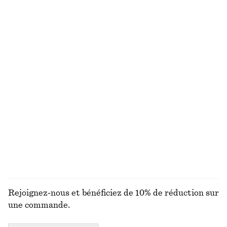
Veste décontractée en cuir
Élastique à double arc
€ 499
€ 25
Cardigan brossé en mohair mélangé
Cardigan en maille côtelée
€ 89
€ 79
Laine-coton
Polo en laine mérinos côtelée
Pull court à col roulé
€ 79
€ 89
Nouveauté
Laine-coton
100 % laine mérinos
DÉCOUVRIR TOUTES LES ÉCHARPES ET FOULARDS
Rejoignez-nous et bénéficiez de 10% de réduction sur
une commande.