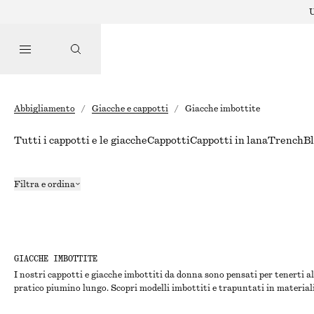
U
Abbigliamento
/
Giacche e cappotti
/
Giacche imbottite
Tutti i cappotti e le giacche
Cappotti
Cappotti in lana
Trench
B
Filtra e ordina
GIACCHE IMBOTTITE
I nostri cappotti e giacche imbottiti da donna sono pensati per tenerti al
pratico piumino lungo. Scopri modelli imbottiti e trapuntati in materiali 