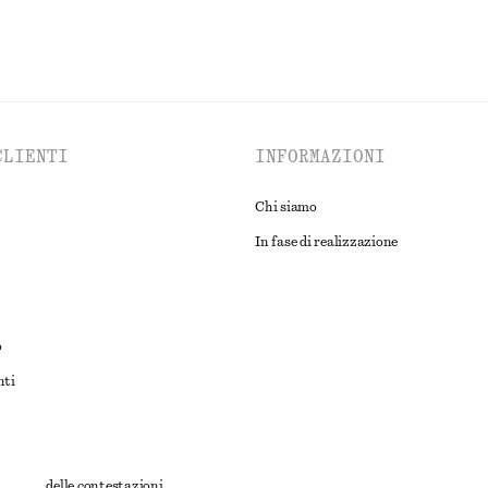
CLIENTI
INFORMAZIONI
Chi siamo
In fase di realizzazione
o
nti
rnativa delle contestazioni