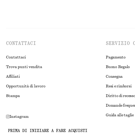
CONTATTACI
SERVIZIO 
Contattaci
Pagamento
Trova punti vendita
Buono Regalo
Affiliati
Consegna
Opportunità di lavoro
Resi e rimborsi
Stampa
Diritto di recess
Domande freque
Guida alle taglie
Instagram
Sconto studente
Pinterest
PRIMA DI INIZIARE A FARE ACQUISTI
Risoluzione alte