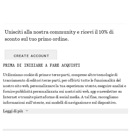
Unisciti alla nostra community e ricevi il 10% di
sconto sul tuo primo ordine.
CREATE ACCOUNT
PRIMA DI INIZIARE A FARE ACQUISTI
Utilizziamo cookie di prime e terze parti, comprese altre tecnologie di
CONTATTACI
tracciamento di editori terze parti, per offrirti tutte le funzionalità del
nostro sito web, personalizzare la tua esperienza utente, eseguire analisi e
Contattaci
Instagram
fornire pubblicità personalizzata sui nostri siti web, app e newsletter su
SERVIZIO CLIENTI
Internet e tramite piattaforme di social media. A tal fine, raccogliamo
Trova punti vendita
Pinterest
informazioni sull'utente, sui modelli di navigazione e sul dispositivo.
Pagamento
INFORMAZIONI
Affiliati
Facebook
Leggi di più
Buono Regalo
Chi siamo
Opportunità di lavoro
YouTube
Consegna
In fase di realizzazione