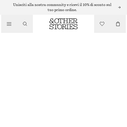
Unisciti alla nostra community e ricevi il 10% di sconto sul
tuo primo ordine.
SNEAKERS
/
ADIDAS TOKYO MARY JANE
SCARPE
€ 100
NERO/BIANCO
37
38
39
40
41
38
40
42
1/3
2/3
1/3
2/3
1/3
Guida alle taglie
TAGLIA