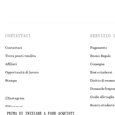
CONTATTACI
SERVIZIO 
Contattaci
Pagamento
Trova punti vendita
Buono Regalo
Affiliati
Consegna
Opportunità di lavoro
Resi e rimborsi
Stampa
Diritto di recess
Domande freque
Guida alle taglie
Instagram
Sconto studente
Pinterest
PRIMA DI INIZIARE A FARE ACQUISTI
Risoluzione alte