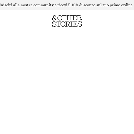
nisciti alla nostra community e ricevi il 10% di sconto sul tuo primo ordine.
OCCHIALI DA SOLE CAT-EYE ANGOLARI
ESAURITO
BEIGE
+
7
ONESIZE
TAGLIA