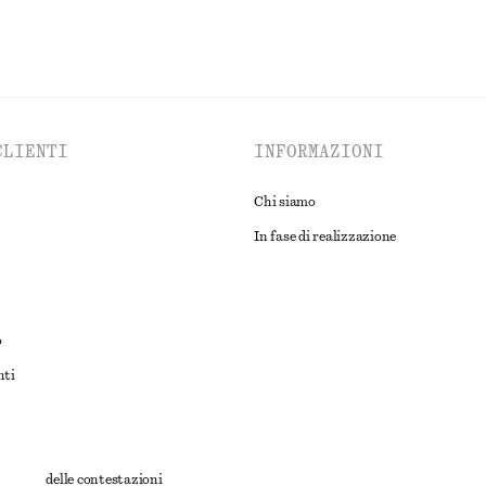
CLIENTI
INFORMAZIONI
Chi siamo
In fase di realizzazione
o
nti
rnativa delle contestazioni