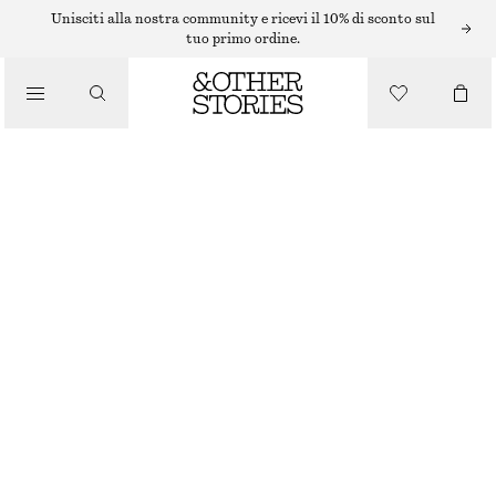
Unisciti alla nostra community e ricevi il 10% di sconto sul
tuo primo ordine.
/
PANTALONI A GAMBA LARGA CON CINTURA
PANTALONI
€ 49
€ 99
ULTIMA OCCASIONE
/
ABBIGLIAMENTO
BEIGE
32
34
36
38
40
42
44