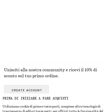
MAGLIERIA
ABITI
ACCESSORI
GIACCHE E
CAPPOTTI
Unisciti alla nostra community e ricevi il 10% di
sconto sul tuo primo ordine.
CREATE ACCOUNT
PRIMA DI INIZIARE A FARE ACQUISTI
Utilizziamo cookie di prime e terze parti, comprese altre tecnologie di
CONTATTACI
tracciamento di editori terze parti, per offrirti tutte le funzionalità del