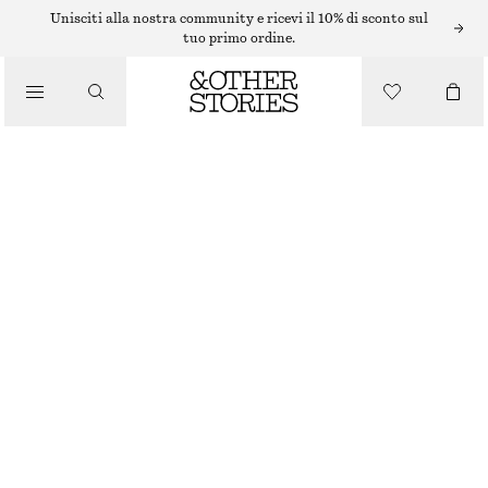
CAPPELLI, BERRETTI E CUFFIE
Unisciti alla nostra community e ricevi il 10% di sconto sul
tuo primo ordine.
BERRETTO IN CASHMERE
€ 49
/
ACCESSORI
CREMA
+
14
ONESIZE
TAGLIA
SCEGLI LA TAGLIA