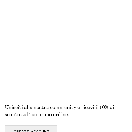
Pantaloni pull on in raso
T-shirt boxy in cotone
€ 89
€ 25
Nuovo
100% cotone biologico
+
1
+
7
Giacca corta con zip sul davanti
Cardigan a portafoglio in lana merino
€ 129
€ 69
Nuovo
100% lana merino
ESPLORA TUTTI I PRODOTTI NELLA CATEGORIA
CAPPELLI, BERRETTI E CUFFIE
Unisciti alla nostra community e ricevi il 10% di
sconto sul tuo primo ordine.
CREATE ACCOUNT