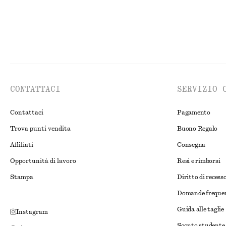
CONTATTACI
SERVIZIO 
Contattaci
Pagamento
Trova punti vendita
Buono Regalo
Affiliati
Consegna
Opportunità di lavoro
Resi e rimborsi
Stampa
Diritto di recess
Domande freque
Guida alle taglie
Instagram
Sconto studente