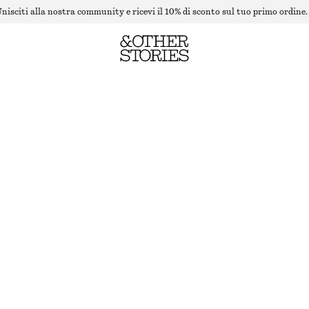
nisciti alla nostra community e ricevi il 10% di sconto sul tuo primo ordine.
CARDIGAN IN MAGLIA CON COLLETTO
ULTIMA OCCASIONE
MARRONE
XS
S
M
L
Guida alle taglie
TAGLIA