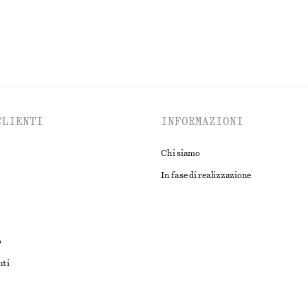
CLIENTI
INFORMAZIONI
Chi siamo
In fase di realizzazione
o
nti