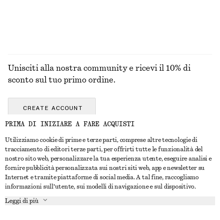
ESPLORA TUTTI I PRODOTTI NELLA CATEGORIA
ABITI
Unisciti alla nostra community e ricevi il 10% di
sconto sul tuo primo ordine.
CREATE ACCOUNT
PRIMA DI INIZIARE A FARE ACQUISTI
Utilizziamo cookie di prime e terze parti, comprese altre tecnologie di
CONTATTACI
tracciamento di editori terze parti, per offrirti tutte le funzionalità del
nostro sito web, personalizzare la tua esperienza utente, eseguire analisi e
Contattaci
Instagram
fornire pubblicità personalizzata sui nostri siti web, app e newsletter su
SERVIZIO CLIENTI
Internet e tramite piattaforme di social media. A tal fine, raccogliamo
Trova punti vendita
Pinterest
informazioni sull'utente, sui modelli di navigazione e sul dispositivo.
Pagamento
INFORMAZIONI
Affiliati
Facebook
Leggi di più
Buono Regalo
Chi siamo
Opportunità di lavoro
YouTube