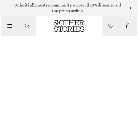
ABITI MIDI
Unisciti alla nostra community e ricevi il 10% di sconto sul
tuo primo ordine.
/
ABITI
/
ABITO MIDI IN RASO SENZA MANICHE
ABBIGLIAMENTO
€ 99
NUOVO
BLU SCURO
+
11
32
34
36
38
40
42
44
Guida alle taglie
TAGLIA