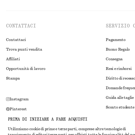
CONTATTACI
SERVIZIO 
Contattaci
Pagamento
Trova punti vendita
Buono Regalo
Affiliati
Consegna
Opportunità di lavoro
Resi e rimborsi
Stampa
Diritto di recess
Domande freque
Guida alle taglie
Instagram
Sconto studente
Pinterest
Risoluzione alte
Facebook
PRIMA DI INIZIARE A FARE ACQUISTI
Termini e condiz
YouTube
Utilizziamo cookie di prime e terze parti, comprese altre tecnologie di
tracciamento di editori terze parti, per offrirti tutte le funzionalità del n