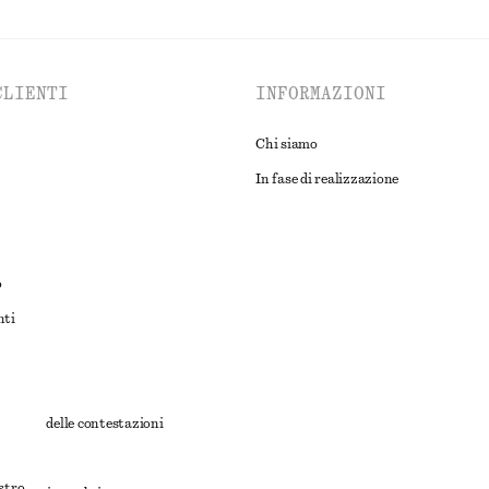
CLIENTI
INFORMAZIONI
Chi siamo
In fase di realizzazione
o
nti
rnativa delle contestazioni
ioni
ostro