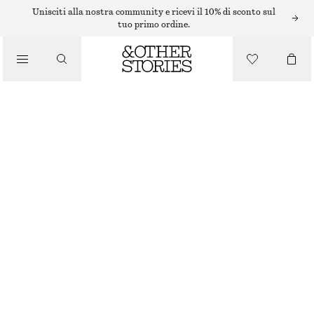
ACCESSORI PER CAPELLI
Unisciti alla nostra community e ricevi il 10% di sconto sul
tuo primo ordine.
SET DI DUE SCRUNCHIE IN TESSUTO LAVORATO
/
€ 6
€ 12
ACCESSORI
ESAURITO
BLU/BIANCO
ONESIZE
TAGLIA