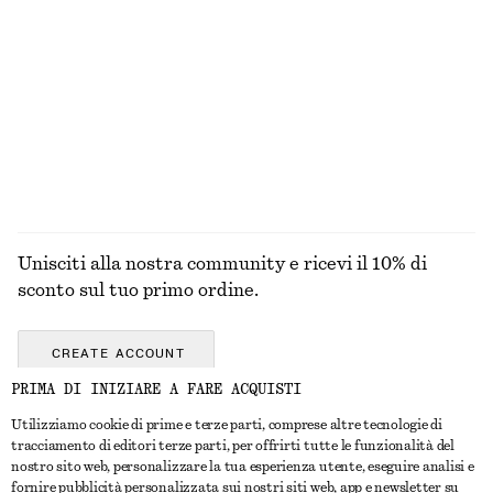
Abito midi drappeggiato
Cardigan rilassato in lana e cotone
€ 129
€ 69
Nuovo
Nuovo
Lana-cotone
ESPLORA TUTTI I PRODOTTI NELLA CATEGORIA
ACCESSORI PER CAPELLI
Unisciti alla nostra community e ricevi il 10% di
sconto sul tuo primo ordine.
CREATE ACCOUNT
PRIMA DI INIZIARE A FARE ACQUISTI
Utilizziamo cookie di prime e terze parti, comprese altre tecnologie di
CONTATTACI
tracciamento di editori terze parti, per offrirti tutte le funzionalità del
nostro sito web, personalizzare la tua esperienza utente, eseguire analisi e
Contattaci
Instagram
fornire pubblicità personalizzata sui nostri siti web, app e newsletter su