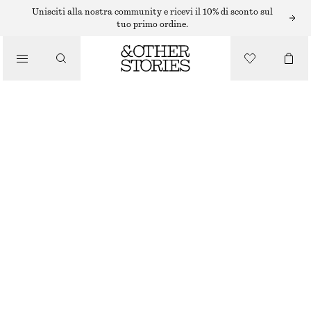
JEANS FLARED
Unisciti alla nostra community e ricevi il 10% di sconto sul
tuo primo ordine.
/
JEANS
JEANS SVASATI
/
ABBIGLIAMENTO
€ 79
ESAURITO
DARK BLUE
24
25
26
27
28
29
30
31