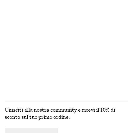
NON HAI TROVATO QUELLO CHE STAVI CERCANDO?
ESPLORA LE ALTRE COLLEZIONI
ABITI
GONNE
ACCESSORI
TOP E T-SHI
Unisciti alla nostra community e ricevi il 10% di
sconto sul tuo primo ordine.