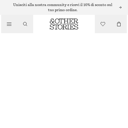
PANTALONI
Unisciti alla nostra community e ricevi il 10% di sconto sul
tuo primo ordine.
/
ABBIGLIAMENTO
HIGH WAIST SILK TROUSERS
€ 99
ESAURITO
CREAM
32
34
36
38
40
42
44