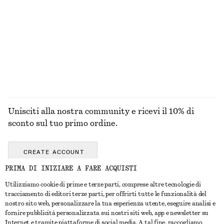
MAGLIERIA
ABITI
ACCESSORI
GIACCHE E
CAPPOTTI
Unisciti alla nostra community e ricevi il 10% di
sconto sul tuo primo ordine.
CREATE ACCOUNT
PRIMA DI INIZIARE A FARE ACQUISTI
Utilizziamo cookie di prime e terze parti, comprese altre tecnologie di
CONTATTACI
tracciamento di editori terze parti, per offrirti tutte le funzionalità del
nostro sito web, personalizzare la tua esperienza utente, eseguire analisi e
Contattaci
Instagram
fornire pubblicità personalizzata sui nostri siti web, app e newsletter su
SERVIZIO CLIENTI
Internet e tramite piattaforme di social media. A tal fine, raccogliamo