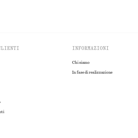
CLIENTI
INFORMAZIONI
Chi siamo
In fase di realizzazione
o
nti