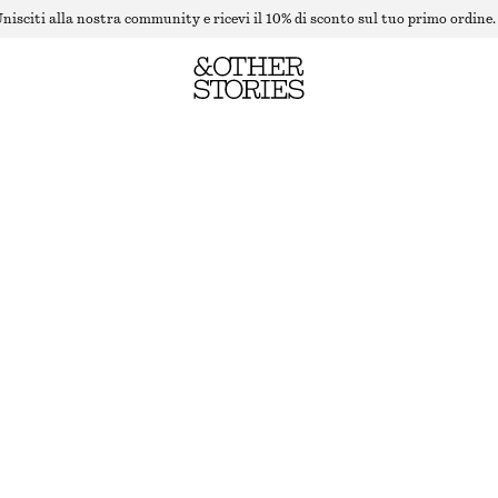
nisciti alla nostra community e ricevi il 10% di sconto sul tuo primo ordine.
MAGLIA IN MISTO ALPACA
BEIGE
XS
S
M
L
Guida alle taglie
TAGLIA