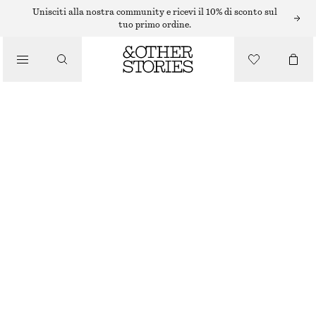
ABITI IN MAGLIA
Unisciti alla nostra community e ricevi il 10% di sconto sul
tuo primo ordine.
/
ABITI
KNITTED SIDE SLIT MIDI DRESS
/
€ 89
ABBIGLIAMENTO
ESAURITO
BLACK
XS
S
M
L