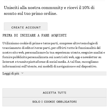
Unisciti alla nostra community e ricevi il 10% di
sconto sul tuo primo ordine.
CREATE ACCOUNT
PRIMA DI INIZIARE A FARE ACQUISTI
Utilizziamo cookie di prime e terze parti, comprese altre tecnologie di
CONTATTACI
tracciamento di editori terze parti, per offrirti tutte le funzionalità del
nostro sito web, personalizzare la tua esperienza utente, eseguire analisi e
Contattaci
Instagram
fornire pubblicità personalizzata sui nostri siti web, app e newsletter su
SERVIZIO CLIENTI
Internet e tramite piattaforme di social media. A tal fine, raccogliamo
Trova punti vendita
Pinterest
informazioni sull'utente, sui modelli di navigazione e sul dispositivo.
Pagamento
INFORMAZIONI
Affiliati
Facebook
Leggi di più
Buono Regalo
Chi siamo
Opportunità di lavoro
YouTube
Consegna
In fase di realizzazione
Stampa
TikTok
Resi e rimborsi
ACCETTA TUTTI
Diritto di recesso
SOLO I COOKIE OBBLIGATORI
Domande frequenti