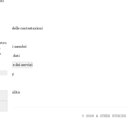
nti
rnativa delle contestazioni
ioni
ostro
ioni per i membri
e
e
ione dei dati
cookie e dei servizi
a privacy
rvizio
accessibilità
© 2026 & OTHER STORIES