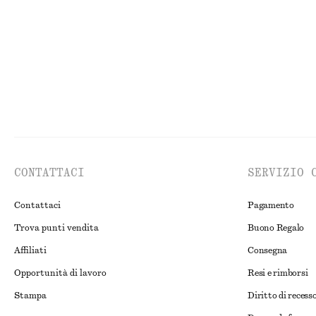
Nuovo
Cotone-l
CONTATTACI
SERVIZIO 
Contattaci
Pagamento
Trova punti vendita
Buono Regalo
Affiliati
Consegna
Opportunità di lavoro
Resi e rimborsi
Stampa
Diritto di recess