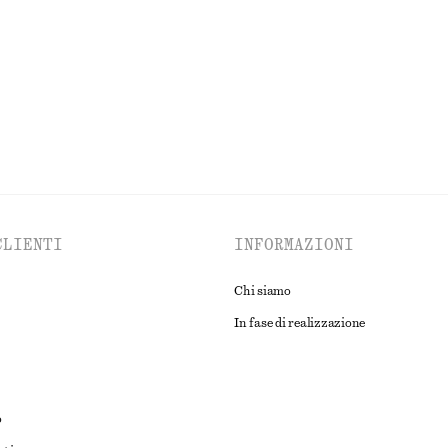
ana
Nuovo
100% cotone
ESPLORA TUTTI I PRODOTTI NELLA CATEGORIA BORSE TOTE
CLIENTI
INFORMAZIONI
Chi siamo
In fase di realizzazione
o