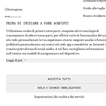
Domande freque
Guida alle taglie
Instagram
Sconto studente
Pinterest
PRIMA DI INIZIARE A FARE ACQUISTI
Risoluzione alte
Facebook
Utilizziamo cookie di prime e terze parti, comprese altre tecnologie di
Termini e condiz
YouTube
tracciamento di editori terze parti, per offrirti tutte le funzionalità del n
Termini e condiz
sito web, personalizzare la tua esperienza utente, eseguire analisi e fornir
TikTok
pubblicità personalizzata sui nostri siti web, app e newsletter su Internet 
Cookie e condivis
tramite piattaforme di social media. A tal fine, raccogliamo informazioni
sull'utente, sui modelli di navigazione e sul dispositivo.
Impostazioni dei 
Leggi di più
Informativa sull
Condizioni del se
Dichiarazione di 
ACCETTA TUTTI
SOLO I COOKIE OBBLIGATORI
Impostazioni dei cookie e dei servizi