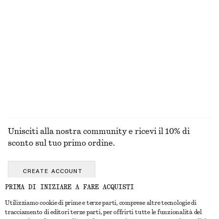
MAGLIERIA
ABITI
ACCESSORI
GIACCHE E
CAPPOTTI
Unisciti alla nostra community e ricevi il 10% di
sconto sul tuo primo ordine.
CREATE ACCOUNT
PRIMA DI INIZIARE A FARE ACQUISTI
Utilizziamo cookie di prime e terze parti, comprese altre tecnologie di
CONTATTACI
tracciamento di editori terze parti, per offrirti tutte le funzionalità del