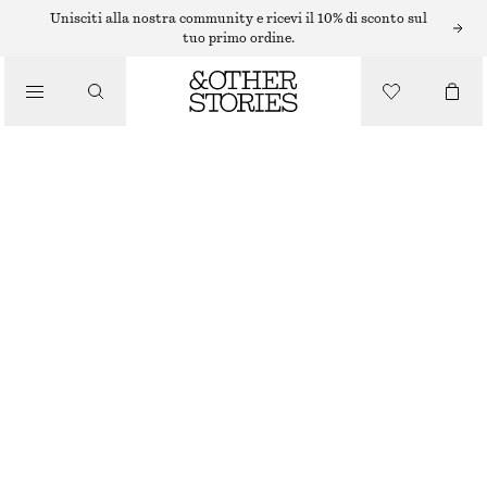
Unisciti alla nostra community e ricevi il 10% di sconto sul
tuo primo ordine.
/
MAGLIERIA
MAGLIONE IN SETA E COTONE
/
ABBIGLIAMENTO
€ 49
€ 89
ULTIMA OCCASIONE
AZZURRO
XS
S
M
L