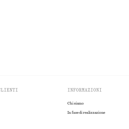
ne a maniche corte
Abito midi in raso asimmetrico
€ 49
€ 99
e
100% cotone
Ultima occasione
ESPLORA TUTTI I PRODOTTI NELLA CATEGORIA PANTALONI
CLIENTI
INFORMAZIONI
Chi siamo
In fase di realizzazione