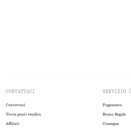
Canotta con colletto e lavorazione a coste
Camicia in coto
€ 39
€ 79
€ 35
€ 59
Ultima occasione
Ultima occasion
CONTATTACI
SERVIZIO 
Contattaci
Pagamento
Trova punti vendita
Buono Regalo
Affiliati
Consegna