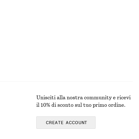
Maglia in stile polo traforata
€ 35
€ 69
Ultima occasione
Unisciti alla nostra community e ricevi
il 10% di sconto sul tuo primo ordine.
CREATE ACCOUNT