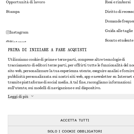
Opportunità di lavoro
Resi e rimborsi
Stampa
Diritto di recess
Domande freque
Guida alle taglie
Instagram
Sconto studente
Pinterest
PRIMA DI INIZIARE A FARE ACQUISTI
Risoluzione alte
Facebook
Utilizziamo cookie di prime e terze parti, comprese altre tecnologie di
Termini e condiz
YouTube
tracciamento di editori terze parti, per offrirti tutte le funzionalità del n
Termini e condiz
sito web, personalizzare la tua esperienza utente, eseguire analisi e fornir
TikTok
pubblicità personalizzata sui nostri siti web, app e newsletter su Internet 
Cookie e condivis
tramite piattaforme di social media. A tal fine, raccogliamo informazioni
sull'utente, sui modelli di navigazione e sul dispositivo.
Impostazioni dei 
Leggi di più
Informativa sull
Condizioni del se
Dichiarazione di 
ACCETTA TUTTI
SOLO I COOKIE OBBLIGATORI