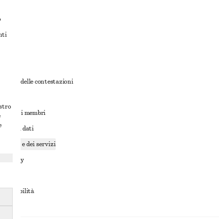
o
nti
rnativa delle contestazioni
ioni
ostro
ioni per i membri
e
e
ione dei dati
cookie e dei servizi
a privacy
rvizio
accessibilità