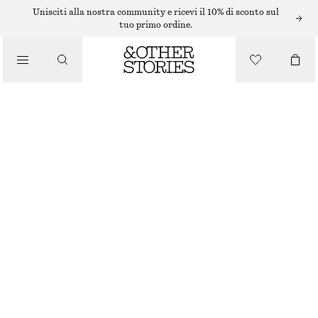
CIONDOLI PER BORSE E PORTACHIAVI
Unisciti alla nostra community e ricevi il 10% di sconto sul
tuo primo ordine.
CHARM PER BORSA CON NAPPA IN PELLE
€ 39
/
ACCESSORI
BEIGE/BLU/ARGENTO
ONESIZE
TAGLIA