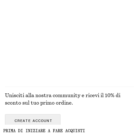
T-shirt boxy in cotone
T-shirt boxy in cotone
€ 25
€ 25
100% cotone biologico
100% cotone biologico
+
6
+
6
Shorts sartoriali in lino
Abito midi in raso senza maniche
€ 69
€ 99
Nuovo
+
1
+
7
ESPLORA TUTTI I PRODOTTI NELLA CATEGORIA
CIONDOLI PER BORSE E PORTACHIAVI
Unisciti alla nostra community e ricevi il 10% di
sconto sul tuo primo ordine.
CREATE ACCOUNT
PRIMA DI INIZIARE A FARE ACQUISTI