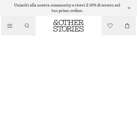
/
Unisciti alla nostra community e ricevi il 10% di sconto sul
BLUSE E CAMICIE
tuo primo ordine.
MULBERRY SILK BUTTONED BLOUSE
/
€ 99
ABBIGLIAMENTO
ESAURITO
GREEN
+
7
32
34
36
38
40
42
44
Guida alle taglie
TAGLIA