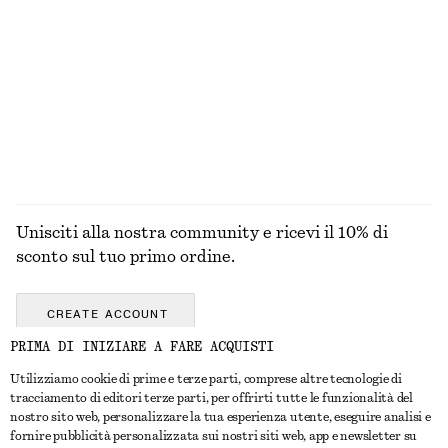
Trench a quadri con cintura e fibbia
Car coat con cintura
€ 179
€ 149
100% cotone
ESPLORA TUTTI I PRODOTTI NELLA CATEGORIA
BLUSE E CAMICIE
Unisciti alla nostra community e ricevi il 10% di
sconto sul tuo primo ordine.
CREATE ACCOUNT
PRIMA DI INIZIARE A FARE ACQUISTI
Utilizziamo cookie di prime e terze parti, comprese altre tecnologie di
CONTATTACI
tracciamento di editori terze parti, per offrirti tutte le funzionalità del
nostro sito web, personalizzare la tua esperienza utente, eseguire analisi e
Contattaci
Instagram
fornire pubblicità personalizzata sui nostri siti web, app e newsletter su
SERVIZIO CLIENTI