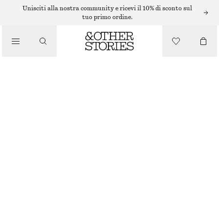
OCCHIALI DA SOLE
Unisciti alla nostra community e ricevi il 10% di sconto sul
tuo primo ordine.
OCCHIALI DA SOLE CON MONTATURA RETTANGOLARE
/
ACCESSORI
€ 29
ESAURITO
BORDEAUX
ONESIZE
TAGLIA