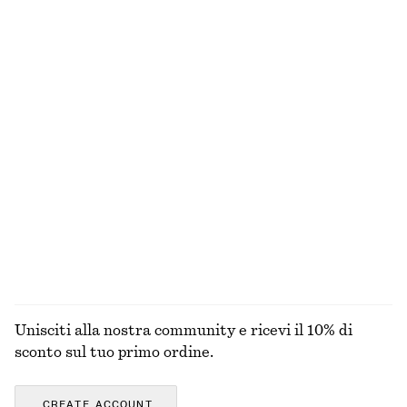
Maglia in pizzo con bottoni sul davanti
Maglione boxy
€ 49
€ 59
Nuovo
Nuovo
Cotone-lana
+
2
Abito a portafoglio drappeggiato
Borsa tote in pelle
€ 89
€ 179
Nuovo
Nuovo
ESPLORA TUTTI I PRODOTTI NELLA CATEGORIA
OCCHIALI DA SOLE
Unisciti alla nostra community e ricevi il 10% di
sconto sul tuo primo ordine.
CREATE ACCOUNT