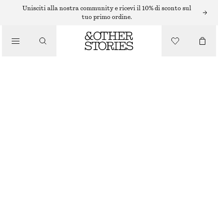
PANTALONI
Unisciti alla nostra community e ricevi il 10% di sconto sul
tuo primo ordine.
/
ABBIGLIAMENTO
RELAXED PRESS CREASE TROUSERS
€ 79
ESAURITO
BEIGE
32
34
36
38
40
42
44