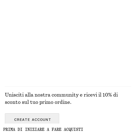
MAGLIERIA
ABITI
ACCESSORI
GIACCHE E
CAPPOTTI
Unisciti alla nostra community e ricevi il 10% di
sconto sul tuo primo ordine.
CREATE ACCOUNT
PRIMA DI INIZIARE A FARE ACQUISTI